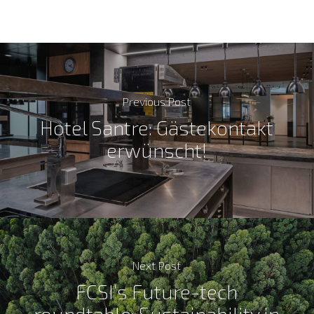
Previous Post
Hotel Santre: Gästekontakt
erwünscht!
Next Post
FCSI’s Future-tech