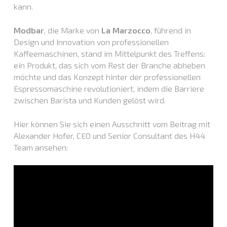
kann.
Modbar
, die Marke von
La Marzocco
, führend in
Design und Innovation von professionellen
Kaffeemaschinen, stand im Mittelpunkt des Treffens:
ein Produkt, das sich vom Rest der Branche abheben
möchte und das Konzept hinter der professionellen
Espressomaschine revolutioniert, indem die Barriere
zwischen Barista und Kunden gelöst wird.
Hier können Sie sich einen Ausschnitt vom Beitrag mit
Alexander Hofer, CEO und Senior Consultant des H44
Team ansehen: