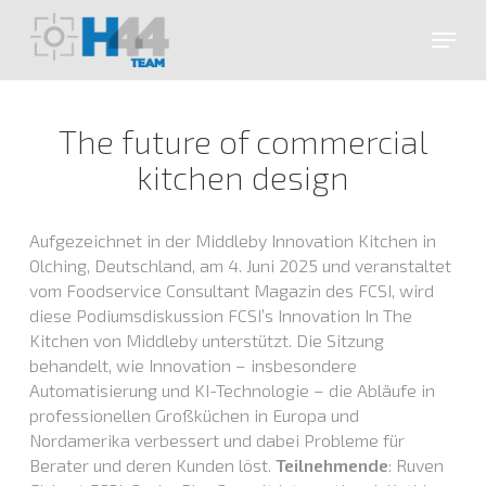
Skip
Menu
to
main
Close
content
Menu
The future of commercial
kitchen design
Aufgezeichnet in der Middleby Innovation Kitchen in
Olching, Deutschland, am 4. Juni 2025 und veranstaltet
vom Foodservice Consultant Magazin des FCSI, wird
diese Podiumsdiskussion FCSI’s Innovation In The
Kitchen von Middleby unterstützt. Die Sitzung
behandelt, wie Innovation – insbesondere
Automatisierung und KI-Technologie – die Abläufe in
professionellen Großküchen in Europa und
Nordamerika verbessert und dabei Probleme für
Berater und deren Kunden löst.
Teilnehmende
: Ruven