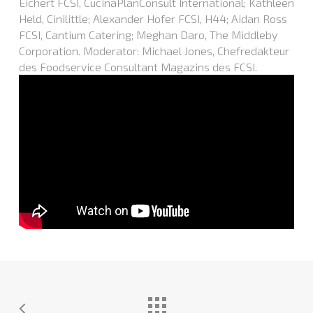
Eichert FCSI, CucinaPlanConsult International; Kathleen
Held, Cinilittle; Alexander Hofer FCSI, H44; Aidan Ross
FCSI, Cantium Catering; Meghan Daro, The Middleby
Corporation. Moderator: Michael Jones, Chefredakteur
des Foodservice Consultant Magazins des FCSI.