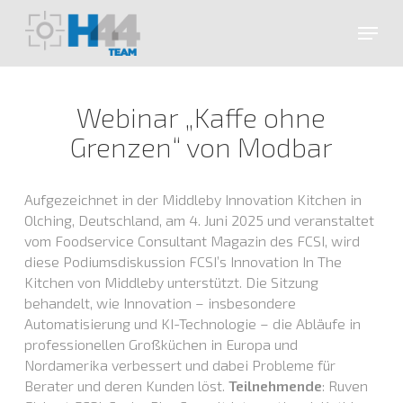
Skip
Menu
to
main
Close
content
Menu
Webinar „Kaffe ohne
Grenzen“ von Modbar
Aufgezeichnet in der Middleby Innovation Kitchen in
Olching, Deutschland, am 4. Juni 2025 und veranstaltet
vom Foodservice Consultant Magazin des FCSI, wird
diese Podiumsdiskussion FCSI’s Innovation In The
Kitchen von Middleby unterstützt. Die Sitzung
behandelt, wie Innovation – insbesondere
Automatisierung und KI-Technologie – die Abläufe in
professionellen Großküchen in Europa und
Nordamerika verbessert und dabei Probleme für
Berater und deren Kunden löst.
Teilnehmende
: Ruven