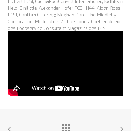
Eichert FCSI, CucinaPlanConsult International; Kathleen
Held, Cinilittle; Alexander Hofer FCSI, H44; Aidan Ross
FCSI, Cantium Catering; Meghan Daro, The Middleby
Corporation. Moderator: Michael Jones, Chefredakteur
des Foodservice Consultant Magazins des FCSI.